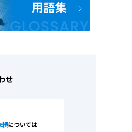
わせ
依頼
については