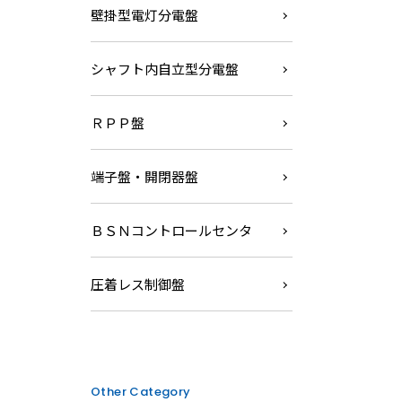
壁掛型電灯分電盤
シャフト内自立型分電盤
ＲＰＰ盤
端子盤・開閉器盤
ＢＳＮコントロールセンタ
圧着レス制御盤
Other Category