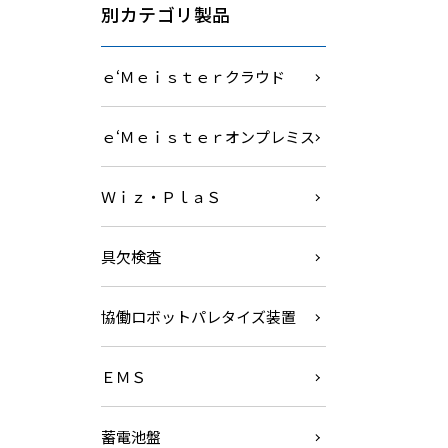
別カテゴリ製品
ｅ‘Ｍｅｉｓｔｅｒクラウド
ｅ‘Ｍｅｉｓｔｅｒオンプレミス
Ｗｉｚ・ＰｌａＳ
具欠検査
協働ロボットパレタイズ装置
ＥＭＳ
蓄電池盤