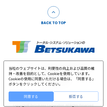
BACK TO TOP
〒924-8560 石川県白山市漆島町1136番地
当社のウェブサイトは、利便性の向上および品質の維
持・改善を目的として、Cookieを使用しています。
Tel 076-277-6700（代）
Cookieの使用に同意いただける場合は、「同意する」
Fax 076-277-6731
ボタンをクリックしてください。
同意する
拒否する
Copyright© Betsukawa Corporation. All Rights Reserved.